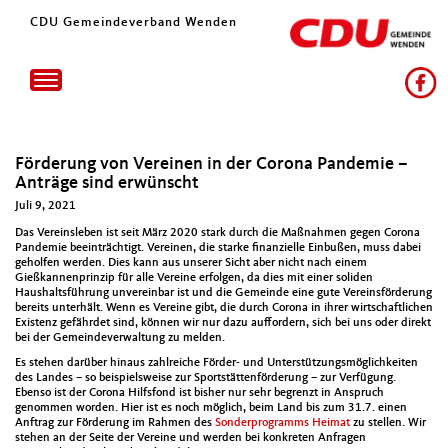
CDU Gemeindeverband Wenden
Toggle
navigation
Förderung von Vereinen in der Corona Pandemie –
Anträge sind erwünscht
Juli 9, 2021
Das Vereinsleben ist seit März 2020 stark durch die Maßnahmen gegen Corona
Pandemie beeinträchtigt. Vereinen, die starke finanzielle Einbußen, muss dabei
geholfen werden. Dies kann aus unserer Sicht aber nicht nach einem
Gießkannenprinzip für alle Vereine erfolgen, da dies mit einer soliden
Haushaltsführung unvereinbar ist und die Gemeinde eine gute Vereinsförderung
bereits unterhält. Wenn es Vereine gibt, die durch Corona in ihrer wirtschaftlichen
Existenz gefährdet sind, können wir nur dazu auffordern, sich bei uns oder direkt
bei der Gemeindeverwaltung zu melden.
Es stehen darüber hinaus zahlreiche Förder- und Unterstützungsmöglichkeiten
des Landes – so beispielsweise zur Sportstättenförderung – zur Verfügung.
Ebenso ist der Corona Hilfsfond ist bisher nur sehr begrenzt in Anspruch
genommen worden. Hier ist es noch möglich, beim Land bis zum 31.7. einen
Anftrag zur Förderung im Rahmen des
Sonderprogramms Heimat
zu stellen. Wir
stehen an der Seite der Vereine und werden bei konkreten Anfragen