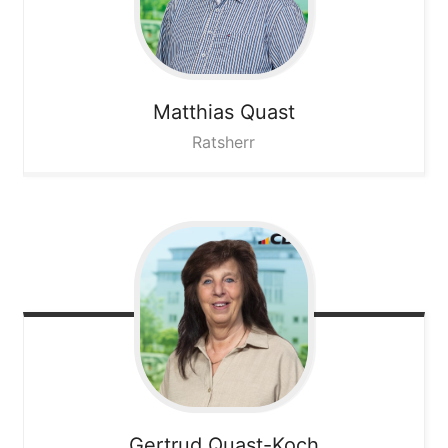
Matthias
Quast
Ratsherr
Gertrud
Quast-Koch